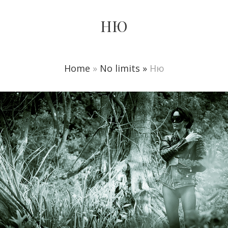
НЮ
Home
»
No limits »
Ню